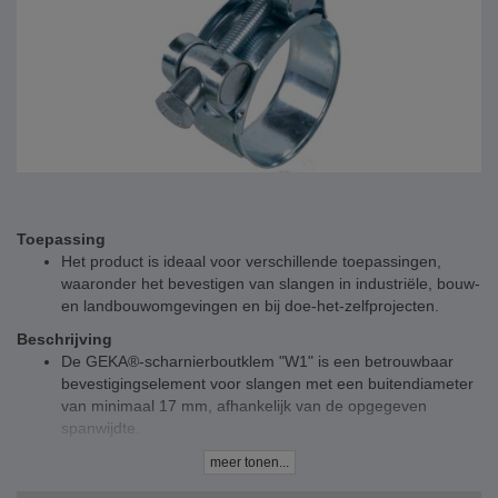
Toepassing
Het product is ideaal voor verschillende toepassingen,
waaronder het bevestigen van slangen in industriële, bouw-
en landbouwomgevingen en bij doe-het-zelfprojecten.
Beschrijving
De GEKA®-scharnierboutklem "W1" is een betrouwbaar
bevestigingselement voor slangen met een buitendiameter
van minimaal 17 mm, afhankelijk van de opgegeven
spanwijdte.
Met breedtes van 18 mm tot 26 mm biedt deze een sterke
meer tonen...
en gelijkmatige spankracht en trillingsbestendigheid.
De verzinkte stalen band en schroefbehuizing, in