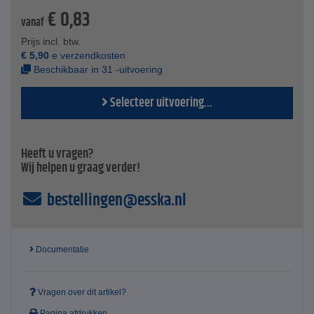
€
0,83
combinatie met een blauw verchroomde stalen schroef,
vanaf
garanderen een lange levensduur en
corrosiebestendigheid.
Prijs incl. btw.
Als chroom VI-vrij gecertificeerd product voldoet het aan
€
5,90
e verzendkosten
strenge kwaliteitsnormen.
Beschikbaar in 31 -uitvoering
Technische specificaties
Selecteer uitvoering...
Materiaal - gegalvaniseerd staal
Spanbereik - 17-19 tot 214-226 mm
Bandbreedte - 18 tot 26 mm
VE 1 stuk
Heeft u vragen?
Prijs per stuk
Wij helpen u graag verder!
bestellingen@esska.nl
Documentatie
Vragen over dit artikel?
Pagina afdrukken