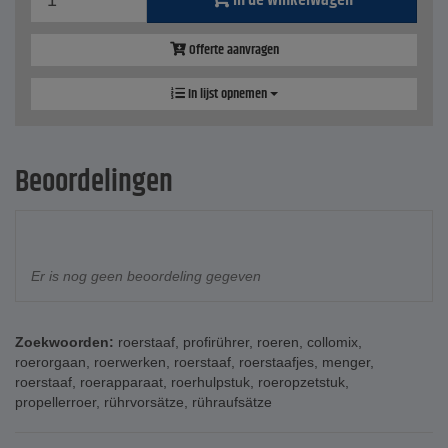
In de winkelwagen
Offerte aanvragen
In lijst opnemen
Beoordelingen
Er is nog geen beoordeling gegeven
Zoekwoorden:
roerstaaf
,
profirührer
,
roeren
,
collomix
,
roerorgaan
,
roerwerken
,
roerstaaf
,
roerstaafjes
,
menger
,
roerstaaf
,
roerapparaat
,
roerhulpstuk
,
roeropzetstuk
,
propellerroer
,
rührvorsätze
,
rühraufsätze