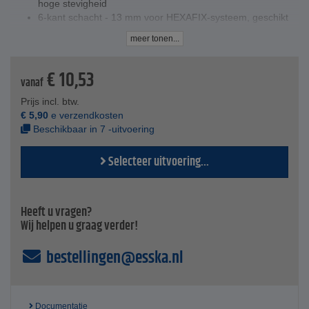
hoge stevigheid
6-kant schacht - 13 mm voor HEXAFIX-systeem, geschikt
voor alle CX-HF-modellen of voor achteraf gemonteerde
meer tonen...
machines met HEXAFIX-adapter
M 14-buitendraads schroefdraad zorgt voor een directe,
€
10,53
krachtige aansluiting op de handroerwerken
vanaf
rechte aanslag en veilige rondloop voorkomen vastlopen
van de schroefdraad
Prijs incl. btw.
gesloten beschermring zorgt voor een soepele en veilige
€
5,90
e verzendkosten
werking
Beschikbaar in 7 -uitvoering
Technische specificaties
Selecteer uitvoering...
Lengte - 400 mm / 590 mm
Heeft u vragen?
Wij helpen u graag verder!
bestellingen@esska.nl
Documentatie