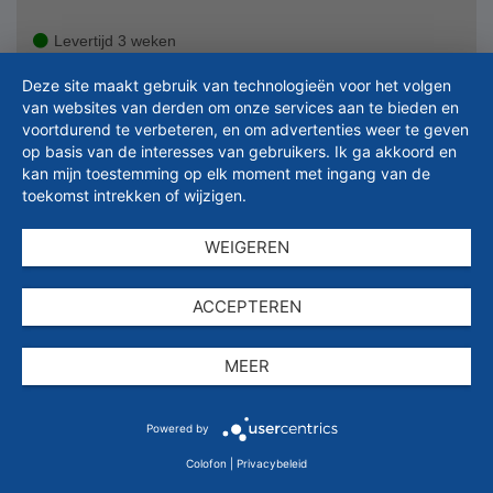
Levertijd 3 weken
In de winkelwagen
Deze site maakt gebruik van technologieën voor het volgen
van websites van derden om onze services aan te bieden en
Minimale bestelhoeveelheid: 25
(= € 59,83)
voortdurend te verbeteren, en om advertenties weer te geven
op basis van de interesses van gebruikers. Ik ga akkoord en
Offerte aanvragen
kan mijn toestemming op elk moment met ingang van de
toekomst intrekken of wijzigen.
In lijst opnemen
WEIGEREN
ACCEPTEREN
MEER
Artikelnummer: 8575SJ079085
Powered by
Uitvoering
Colofon
|
Privacybeleid
Bandbreedte
24 mm