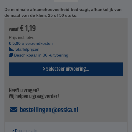
Beschrijving
De band en behuizing van de slangenklem volgens
De minimale afnamehoeveelheid bedraagt, afhankelijk van
DIN3017 zijn vervaardigd uit ferritisch chroomstaal
de maat van de klem, 25 of 50 stuks.
(1.4016), de schroef daarentegen uit verzinkt staal (W1).
€
1,19
Dankzij het chroom heeft de klem een gemiddelde tot
vanaf
goede bestendigheid tegen corrosie en zuren.
Gecorrodeerde verbindingen kunnen eenvoudig worden
Prijs incl. btw.
losgemaakt.
€
5,90
e verzendkosten
Hun opvallende kenmerk is hun hoge bandtrekkracht.
Staffelprijzen
De klem kan heel eenvoudig worden geïnstalleerd met
Beschikbaar in 36 -uitvoering
handmatig, pneumatisch of elektrisch
standaardgereedschap.
Selecteer uitvoering...
Technische specificaties
Materiaal band en behuizing - ferritisch chroomstaal
(1.4016 / W2)
Heeft u vragen?
Materiaal schroef - verzinkt staal (W1)
Wij helpen u graag verder!
Bandbreedte - 18 tot 30 mm
Spanbereik - 17 tot 252 mm
bestellingen@esska.nl
Prijs per stuk
Documentatie