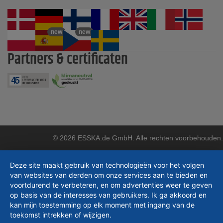
new
new
Partners & certificaten
© 2026 ESSKA.de GmbH. Alle rechten voorbehouden.
Deze site maakt gebruik van technologieën voor het volgen
van websites van derden om onze services aan te bieden en
voortdurend te verbeteren, en om advertenties weer te geven
op basis van de interesses van gebruikers. Ik ga akkoord en
kan mijn toestemming op elk moment met ingang van de
toekomst intrekken of wijzigen.