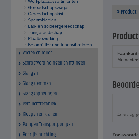
Werkplaatsassortimenten
Gereedschapswagen
Product
Gereedschapskist
Spanmiddelen
Las- en soldeergereedschap
Tuingereedschap
Product
Plaatbewerking
Betonrüttler und Innenvibratoren
Wielen en rollen
Fabrikan
Momenteel 
Schroefverbindingen en fittingen
Slangen
Beoorde
Slangklemmen
Slangkoppelingen
Persluchttechniek
Kleppen en kranen
Er is nog 
Pompen Transportpompen
Bedrijfsinrichting
Zoekwoorde