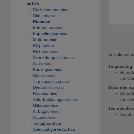
auto's
Carrosserieservice
Olie service
Remmen
Banden service
Koppelingsservice
Motorservice
Rolplanken
Ruitenservice
Artikelnumme
Schokdemper service
As-service
Toepassing
Koelingsservice
Remcili
Deurservice
remkla
Transmissieservice
Dynamo-service
Beschrijving
Radioservice
Remcili
Auto-bekledingsservice
remkla
Uitlaatservice
Technische s
Airbagservice
Aandrij
Accuservice
Testapparatuur
Speciaal gereedschap