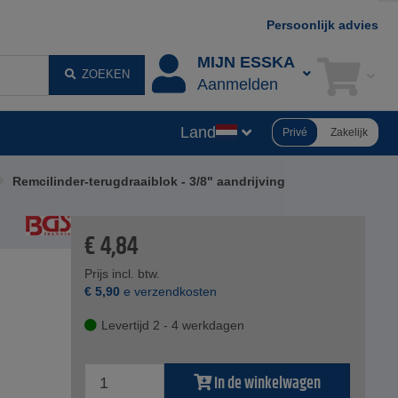
Persoonlijk advies
MIJN ESSKA
ZOEKEN
Aanmelden
Land
Privé
Zakelijk
Remcilinder-terugdraaiblok - 3/8" aandrijving
€
4,84
Prijs incl. btw.
€
5,90
e verzendkosten
Levertijd 2 - 4 werkdagen
In de winkelwagen