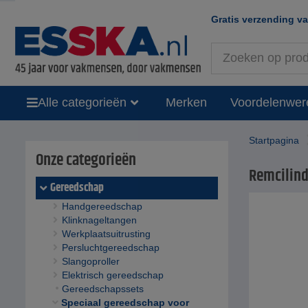
Gratis verzending v
Alle categorieën
Merken
Voordelenwer
Startpagina
Onze categorieën
Remcilind
Gereedschap
Handgereedschap
Klinknageltangen
Werkplaatsuitrusting
Persluchtgereedschap
Slangoproller
Elektrisch gereedschap
Gereedschapssets
Speciaal gereedschap voor