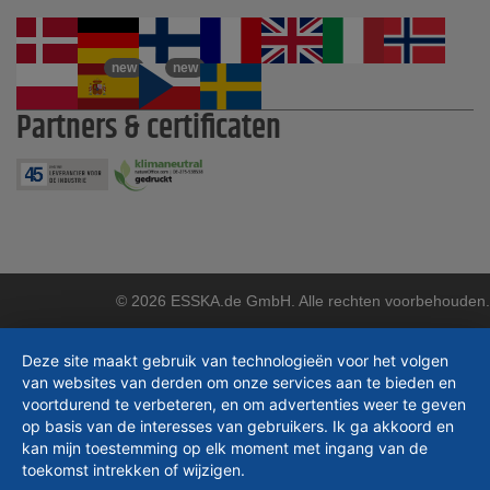
new
new
Partners & certificaten
© 2026 ESSKA.de GmbH. Alle rechten voorbehouden.
Deze site maakt gebruik van technologieën voor het volgen
van websites van derden om onze services aan te bieden en
voortdurend te verbeteren, en om advertenties weer te geven
op basis van de interesses van gebruikers. Ik ga akkoord en
kan mijn toestemming op elk moment met ingang van de
toekomst intrekken of wijzigen.