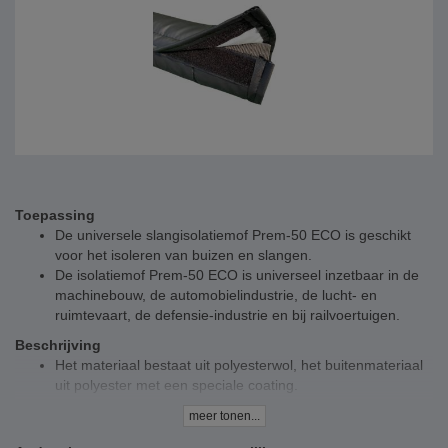
Toepassing
De universele slangisolatiemof Prem-50 ECO is geschikt
voor het isoleren van buizen en slangen.
De isolatiemof Prem-50 ECO is universeel inzetbaar in de
machinebouw, de automobielindustrie, de lucht- en
ruimtevaart, de defensie-industrie en bij railvoertuigen.
Beschrijving
Het materiaal bestaat uit polyesterwol, het buitenmateriaal
uit polyester met een speciale coating.
Door de wanddikte van ca. 50 mm wordt het energieverlies
meer tonen...
tot wel 30 % verminderd.
De randen van de isolatiemof zijn beter afgewerkt dan bij