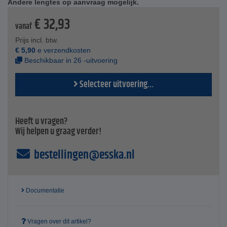
Andere lengtes op aanvraag mogelijk.
de N-50 ECO-variant.
€
32,93
De toepassing is zeer eenvoudig dankzij de
vanaf
klittenbandsluiting.
Prijs incl. btw.
Technische specificaties
€
5,90
e verzendkosten
Moeilijk ontvlambaar volgens DIN 4102 B1
Beschikbaar in 26 -uitvoering
Temperatuur - -40 °C tot +150 °C
Nominale diameter - 20 tot 150 mm
Selecteer uitvoering...
Wanddikte - ca. 50 mm
Lengte - 100 cm
Kleur - zwart
Heeft u vragen?
Wij helpen u graag verder!
bestellingen@esska.nl
Documentatie
Vragen over dit artikel?