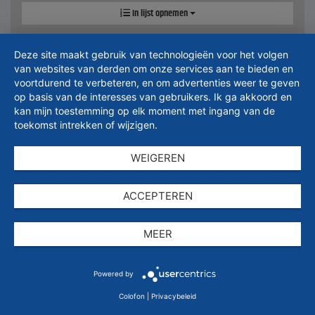
In lijst opnemen
Deze site maakt gebruik van technologieën voor het volgen
van websites van derden om onze services aan te bieden en
voortdurend te verbeteren, en om advertenties weer te geven
op basis van de interesses van gebruikers. Ik ga akkoord en
kan mijn toestemming op elk moment met ingang van de
toekomst intrekken of wijzigen.
Artikelnummer: 505200301474
Uitvoering
WEIGEREN
Nominale diameter
135 mm
ACCEPTEREN
€
67,06
MEER
Prijs incl. btw.
gratis verzending
Powered by
Colofon
|
Privacybeleid
Levertijd 14 werkdagen