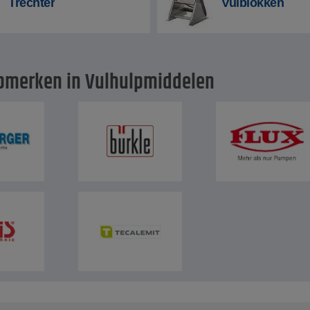
Trechter
Vulblokken
pmerken in Vulhulpmiddelen