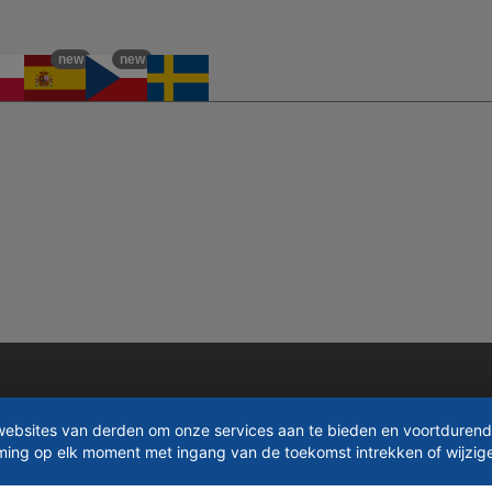
new
new
websites van derden om onze services aan te bieden en voortdurend
mming op elk moment met ingang van de toekomst intrekken of wijzig