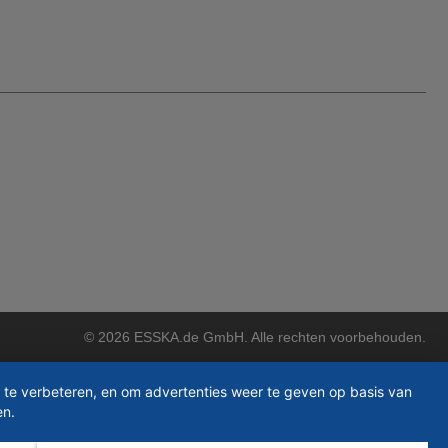
© 2026 ESSKA.de GmbH. Alle rechten voorbehouden.
 te verbeteren, en om advertenties weer te geven op basis van
en.