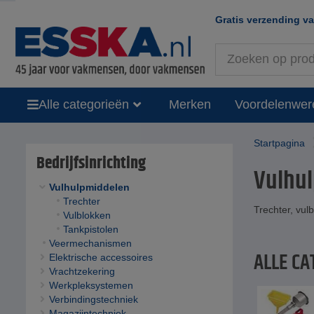
Gratis verzending v
Alle categorieën
Merken
Voordelenwer
Startpagina
Bedrijfsinrichting
Vulhu
Vulhulpmiddelen
Trechter
Trechter, vul
Vulblokken
Tankpistolen
Veermechanismen
ALLE CA
Elektrische accessoires
Vrachtzekering
Werkpleksystemen
Verbindingstechniek
Magazijntechniek