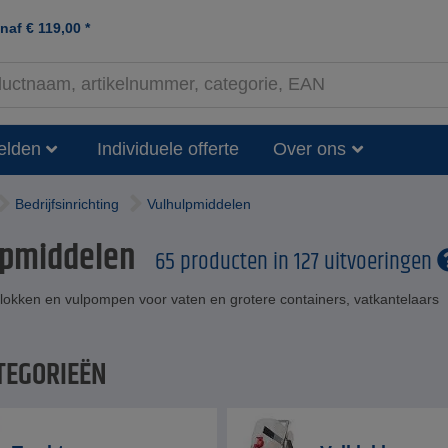
anaf
€
119,00
*
elden
Individuele offerte
Over ons
Bedrijfsinrichting
Vulhulpmiddelen
lpmiddelen
65 producten in 127 uitvoeringen
blokken en vulpompen voor vaten en grotere containers, vatkantelaars
TEGORIEËN