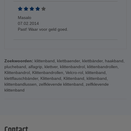
Masalo
07.02.2014
Past! Waar voor geld goed.
Zoekwoorden:
klittenband
,
klettbaender
,
klettbänder
,
haakband
,
plucheband
,
alfagrip
,
klettver
,
klittenbandrol
,
klittenbandrollen
,
Klittenbandrol
,
Klittenbandrollen
,
Velcro-rol
,
klittenband
,
klettflauschbänder
,
Klittenband
,
Klittenband
,
klittenband
,
klittenbandlussen
,
zelfklevende klittenband
,
zelfklevende
klittenband
Contact