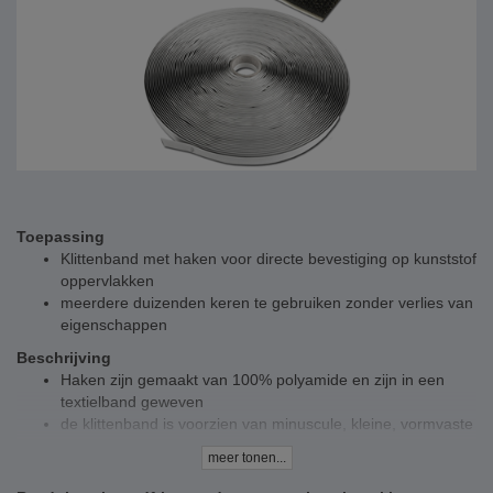
Toepassing
Klittenband met haken voor directe bevestiging op kunststof
oppervlakken
meerdere duizenden keren te gebruiken zonder verlies van
eigenschappen
Beschrijving
Haken zijn gemaakt van 100% polyamide en zijn in een
textielband geweven
de klittenband is voorzien van minuscule, kleine, vormvaste
haakjes die zich in de lussen van de andere kant
meer tonen...
vastgrijpen
door een kleefstrip aan de bandzijde kan de band