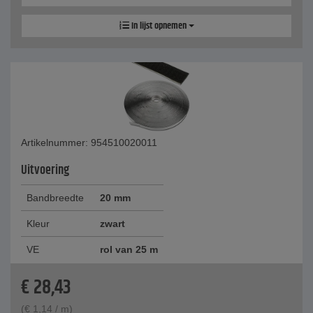
In lijst opnemen
Artikelnummer: 954510020011
Uitvoering
Bandbreedte
20 mm
Kleur
zwart
VE
rol van 25 m
€
28,43
(
€
1,14
/ m)