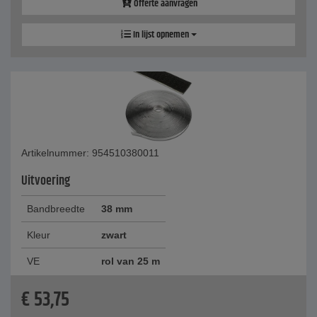
Offerte aanvragen
In lijst opnemen
Artikelnummer: 954510380011
Uitvoering
Bandbreedte
38 mm
Kleur
zwart
VE
rol van 25 m
€
53,75