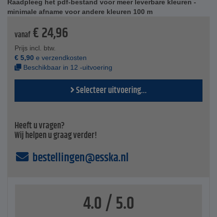
Raadpleeg het pdf-bestand voor meer leverbare kleuren -
permanent op kunststof oppervlakken worden geplakt
minimale afname voor andere kleuren 100 m
Technische specificaties
€
24,96
Levensduur - ca. 10.000 openingen
vanaf
Kleuren - zwart of wit
Prijs incl. btw.
Sluitingsdikte - 3,1 mm (+/- 0,2 mm)
€
5,90
e verzendkosten
Bandbreedtes - 16 mm tot 100 mm
Beschikbaar in 12 -uitvoering
Rollen - 25 m
bestendig tegen:
Selecteer uitvoering...
verdunde zuren en alkalische chemicaliën
Trichloorethyleen
Oplosmiddelen voor chemische reiniging
Temperatuurbestendigheid haken - -30 °C tot +140 °C
Heeft u vragen?
Scheurvastheid / schuifweerstand volgens EN 12242/EN
Wij helpen u graag verder!
13780
Samenstelling lijm - op acrylbasis, wateroplosbare lijm
bestellingen@esska.nl
Temperatuurbestendigheid lijm - -15 °C tot +110 °C
4.0 / 5.0