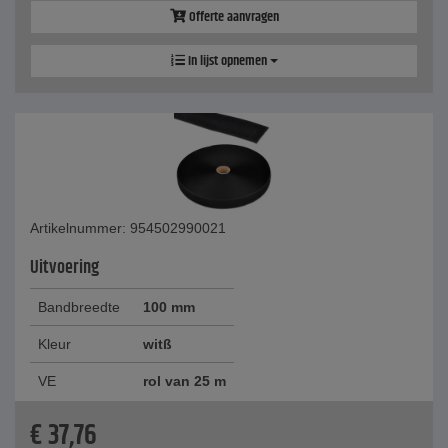
Offerte aanvragen
In lijst opnemen
Artikelnummer: 954502990021
Uitvoering
Bandbreedte
100 mm
Kleur
witß
VE
rol van 25 m
€
37,76