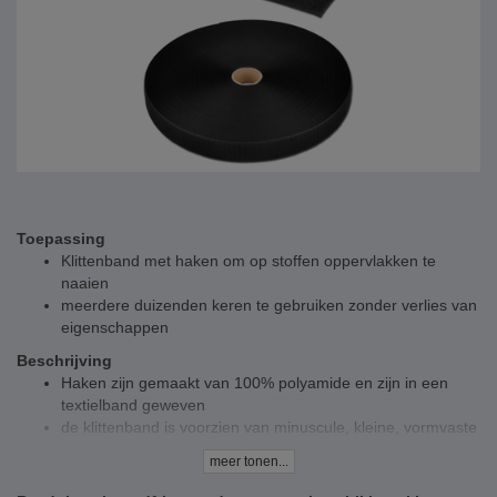
Toepassing
Klittenband met haken om op stoffen oppervlakken te
naaien
meerdere duizenden keren te gebruiken zonder verlies van
eigenschappen
Beschrijving
Haken zijn gemaakt van 100% polyamide en zijn in een
textielband geweven
de klittenband is voorzien van minuscule, kleine, vormvaste
haakjes die zich in de lussen van de andere kant
meer tonen...
vastgrijpen
de band met de haken wordt op textieloppervlakken