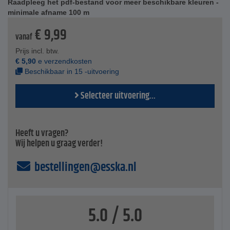
Raadpleeg het pdf-bestand voor meer beschikbare kleuren -
genaaid
minimale afname 100 m
Technische specificaties
€
9,99
Levensduur - ca. 10.000 openingen
vanaf
Bandbreedtes - 16 tot 100 mm
Prijs incl. btw.
Rollen - 25 m
€
5,90
e verzendkosten
Kleuren - zwart of wit
Beschikbaar in 15 -uitvoering
Selecteer uitvoering...
Heeft u vragen?
Wij helpen u graag verder!
bestellingen@esska.nl
5.0 / 5.0