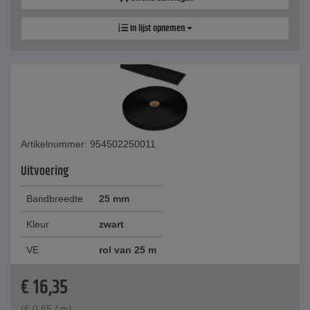
In lijst opnemen
Artikelnummer: 954502250011
Uitvoering
Bandbreedte
25 mm
Kleur
zwart
VE
rol van 25 m
€
16,35
(
€
0,65
/ m)