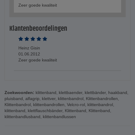
Zeer goede kwaliteit
Klantenbeoordelingen
Heinz Gisin
01.06.2012
Zeer goede kwaliteit
Zoekwoorden:
klittenband
,
klettbaender
,
klettbänder
,
haakband
,
pluisband
,
alfagrip
,
klettver
,
klittenbandrol
,
Klittenbandrollen
,
Klittenbandrol
,
klittenbandrollen
,
Velcro-rol
,
klittenbandrol
,
klittenband
,
klettflauschbänder
,
Klittenband
,
Klittenband
,
klittenbandlusband
,
klittenbandlussen