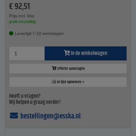
Inhoud: 90 l
€
92,51
geschikt voor dwangmenger XM 3 -900
Prijs per stuk
Prijs incl. btw.
gratis verzending
Levertijd 7-10 werkdagen
In de winkelwagen
Offerte aanvragen
In lijst opnemen
Heeft u vragen?
Wij helpen u graag verder!
bestellingen@esska.nl